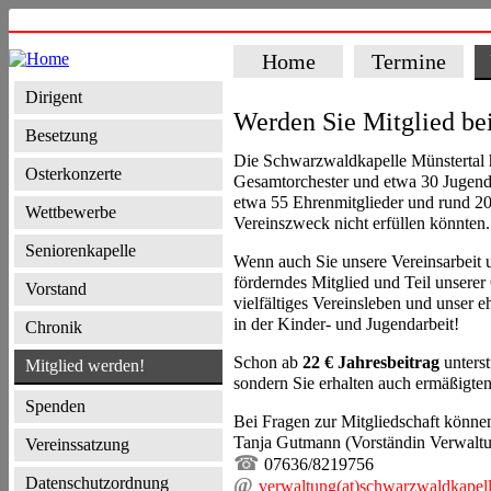
Home
Termine
Dirigent
Werden Sie Mitglied be
Besetzung
Die Schwarzwaldkapelle Münstertal ha
Osterkonzerte
Gesamtorchester und etwa 30 Jugendl
etwa 55 Ehrenmitglieder und rund 20
Wettbewerbe
Vereinszweck nicht erfüllen könnten.
Seniorenkapelle
Wenn auch Sie unsere Vereinsarbeit u
förderndes Mitglied und Teil unserer
Vorstand
vielfältiges Vereinsleben und unser 
in der Kinder- und Jugendarbeit!
Chronik
Schon ab
22 € Jahresbeitrag
unterst
Mitglied werden!
sondern Sie erhalten auch ermäßigten 
Spenden
Bei Fragen zur Mitgliedschaft könne
Tanja Gutmann (Vorständin Verwalt
Vereinssatzung
☎
07636/8219756
Datenschutzordnung
@
verwaltung(at)schwarzwaldkapell