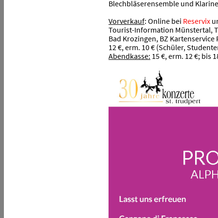
Blechbläserensemble und Klarinet
Vorverkauf
: Online bei
Reservix
un
Tourist-Information Münstertal, 
Bad Krozingen, BZ Kartenservice 
12 €, erm. 10 € (Schüler, Student
Abendkasse:
15 €, erm. 12 €; bis 