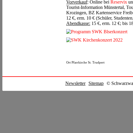
Vorverkauf
: Online bei
Reservix
und
Tourist-Information Münstertal, To
Krozingen, BZ Kartenservice Freib
12 €, erm. 10 € (Schüler, Studente
Abendkasse:
15 €, erm. 12 €; bis
Ort
Pfarrkirche St. Trudpert
Newsletter
Sitemap
© Schwarzwal